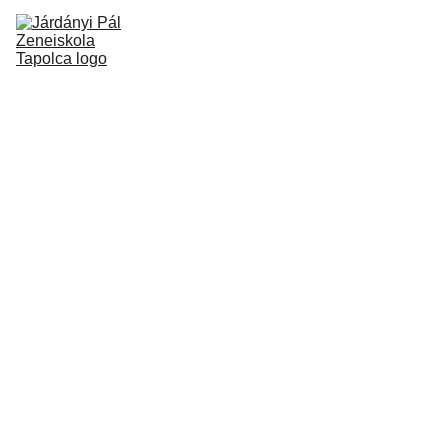
Kezdőlap
Rólunk
Könyvtár
Zeneovi/Ringató
Kapcsolat
Alapítvány
Állás/Dokumentumok
Hangszerjavítás