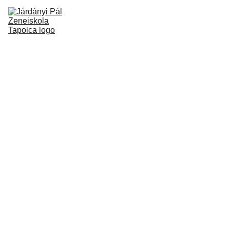
Kezdőlap
Rólunk
Könyvtár
Zeneovi/Ringató
Kapcsolat
Alapítvány
Állás/Dokumentumok
Hangszerjavítás